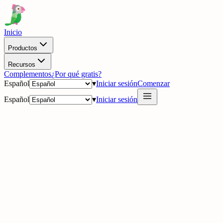
Inicio
Productos
Recursos
Complementos
¿Por qué gratis?
Español
▾
Iniciar sesión
Comenzar
Español
▾
Iniciar sesión
·
Actualizaciones
Q1 2026: crece la omnicanalidad, se amplía la automatización y la