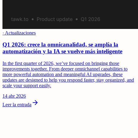
·
Actualizaciones
Q1 2026: crece la omnicanalidad, se amplía la
automatización y la IA se vuelve más inteligente
In the first quarter of 2026, we’ve focused on bringing those
improvements together. From deeper omnichannel capabilities to
more powerful automation and meaningful AI upgrades, these
updates are designed to help you respond faster, stay organized, and
scale your support easily.
14 abr 2026
Leer la entrada