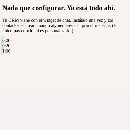
Nada que configurar. Ya está todo ahí.
Tu CRM viene con el widget de chat. Instálalo una vez y los
contactos se crean cuando alguien envía su primer mensaje.
(El
único paso opcional es personalizarlo.)
0:00
0:20
1:00
⧉ Copiado
<script>
var
s=
d
.createElement(
'script'
);
s.
src
=
'embed.tawk.to/...'
;
s.
async
=
true
;