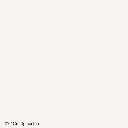
Last seen
<
7 d
Coincidencias
412 contactos
·
Segmentos y filtros
·
Envía mensajes y haz seguimiento desde el mismo lugar
·
Combina duplicados y exporta cuando quieras
· 03 / Configuración