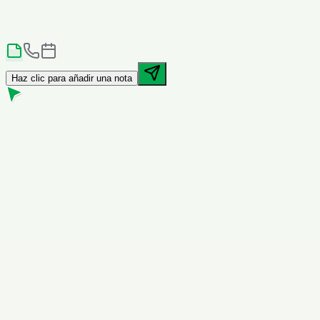
Etiquetas
VIP
Cliente
Haz clic para añadir una nota