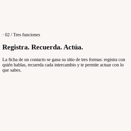
Crear actividad
· 02 / Tres funciones
Registra. Recuerda. Actúa.
La ficha de un contacto se gana su sitio de tres formas: registra con
quién hablas, recuerda cada intercambio y te permite actuar con lo
Cronología
Conversaciones
Notas
Actividades
que sabes.
mar 2026
WhatsApp
Enviado por ti
Ahora mismo
Nota
Creado por ti
Ahora mismo
Ticket
Creado por ti