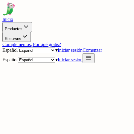
Inicio
Productos
Recursos
Complementos
¿Por qué gratis?
Español
▾
Iniciar sesión
Comenzar
Español
▾
Iniciar sesión
·
Actualizaciones
Q1 2026: crece la omnicanalidad, se amplía la automatización y la