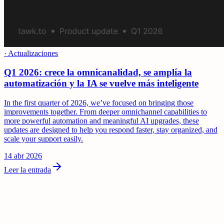
·
Actualizaciones
Q1 2026: crece la omnicanalidad, se amplía la
automatización y la IA se vuelve más inteligente
In the first quarter of 2026, we’ve focused on bringing those
improvements together. From deeper omnichannel capabilities to
more powerful automation and meaningful AI upgrades, these
updates are designed to help you respond faster, stay organized, and
scale your support easily.
14 abr 2026
Leer la entrada