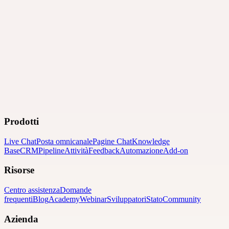
Prodotti
Live Chat
Posta omnicanale
Pagine Chat
Knowledge
Base
CRM
Pipeline
Attività
Feedback
Automazione
Add-on
Risorse
Centro assistenza
Domande
frequenti
Blog
Academy
Webinar
Sviluppatori
Stato
Community
Azienda