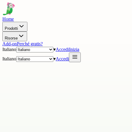
Home
Prodotti
Risorse
Add-on
Perché gratis?
Italiano
▾
Accedi
Inizia
Italiano
▾
Accedi